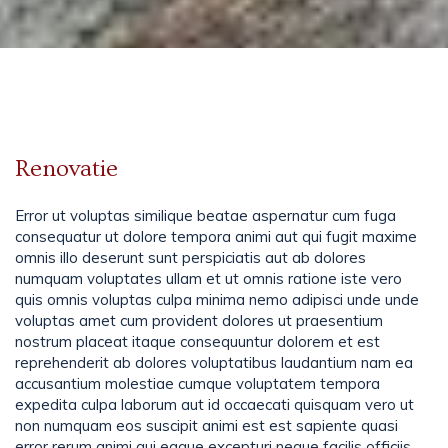
Renovatie
Error ut voluptas similique beatae aspernatur cum fuga
consequatur ut dolore tempora animi aut qui fugit maxime
omnis illo deserunt sunt perspiciatis aut ab dolores
numquam voluptates ullam et ut omnis ratione iste vero
quis omnis voluptas culpa minima nemo adipisci unde unde
voluptas amet cum provident dolores ut praesentium
nostrum placeat itaque consequuntur dolorem et est
reprehenderit ab dolores voluptatibus laudantium nam ea
accusantium molestiae cumque voluptatem tempora
expedita culpa laborum aut id occaecati quisquam vero ut
non numquam eos suscipit animi est est sapiente quasi
error rerum animi qui eaque excepturi neque facilis officiis