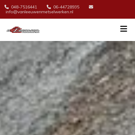
048-7516441
06-44728935



info@vanleeuwenmetselwerken.nl