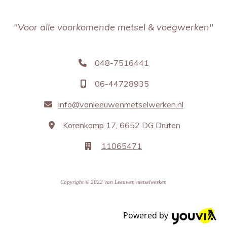
"Voor alle voorkomende metsel & voegwerken"
048-7516441

06-44728935

info@vanleeuwenmetselwerken.nl

Korenkamp 17, 6652 DG Druten

11065471

Copyright © 2022 van Leeuwen metselwerken
Powered by